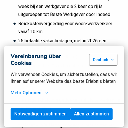
week bij een werkgever die 2 keer op rij is
uitgeroepen tot Beste Werkgever door Indeed
Reiskostenvergoeding voor woon-werkverkeer
vanaf 10 km
25 betaalde vakantiedagen, met in 2026 een
eenmalige uitbreiding naar 28 betaalde
Vereinbarung über
vakantiedagen (o.b.v. fulltime)
Deutsch
Cookies
Mogelijkheid tot 25 extra onbetaalde
vakantiedagen (o.b.v. fulltime)
Wir verwenden Cookies, um sicherzustellen, dass wir 
Ihnen auf unserer Website das beste Erlebnis bieten.
Pensioenopbouw (waarvan 50% voor rekening van
Social Deal)
Mehr Optionen
De mogelijkheid om gedeeltelijk thuis te werken na
het inwerktraject
Notwendigen zustimmen
Allen zustimmen
Werken in een schitterend kantoor op een
toplocatie in ’s-Hertogenbosch, direct achter het