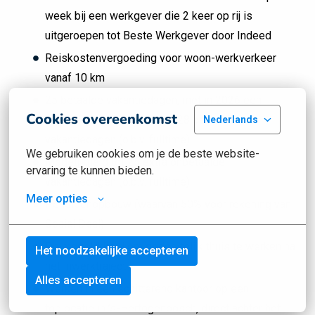
week bij een werkgever die 2 keer op rij is
uitgeroepen tot Beste Werkgever door Indeed
Reiskostenvergoeding voor woon-werkverkeer
vanaf 10 km
25 betaalde vakantiedagen, met in 2026 een
Cookies overeenkomst
eenmalige uitbreiding naar 28 betaalde
Nederlands
vakantiedagen (o.b.v. fulltime)
We gebruiken cookies om je de beste website-
Mogelijkheid tot 25 extra onbetaalde
ervaring te kunnen bieden.
vakantiedagen (o.b.v. fulltime)
Meer opties
Pensioenopbouw (waarvan 50% voor rekening van
Social Deal)
De mogelijkheid om gedeeltelijk thuis te werken na
Het noodzakelijke accepteren
het inwerktraject
Alles accepteren
Werken in een schitterend kantoor op een
toplocatie in ’s-Hertogenbosch, direct achter het