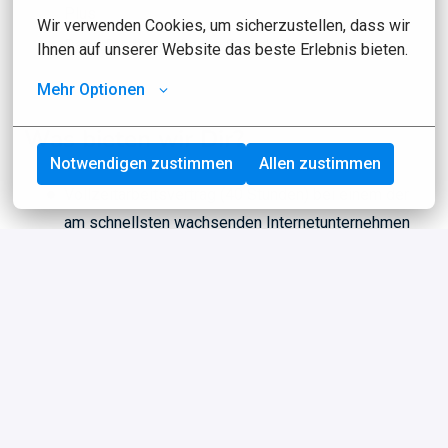
Plus
Wir verwenden Cookies, um sicherzustellen, dass wir 
Dass Du die englische Sprache beherrschst
Ihnen auf unserer Website das beste Erlebnis bieten.
Mehr Optionen
Was bieten wir Dir?
Notwendigen zustimmen
Allen zustimmen
Vollzeitarbeitsvertrag (40 Stunden) bei einem der
am schnellsten wachsenden Internetunternehmen
der Niederlande (Top 250 der Niederlande)
Gehalt von € 3.000,- bis € 4500,- mit einem sehr
attraktiven Bonus System
28 Urlaubstage
Schöne Extras wie ein Leasingwagen (der privat
genutzt werden kann), Tankkarte, Handy, iPad und
Laptop