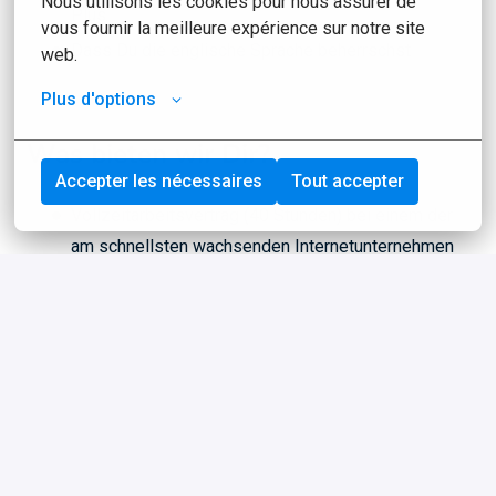
Nous utilisons les cookies pour nous assurer de 
Plus
vous fournir la meilleure expérience sur notre site 
Dass Du die englische Sprache beherrschst
web.
Plus d'options
Was bieten wir Dir?
Accepter les nécessaires
Tout accepter
Vollzeitarbeitsvertrag (40 Stunden) bei einem der
am schnellsten wachsenden Internetunternehmen
der Niederlande (Top 250 der Niederlande)
Gehalt von € 3.000,- bis € 4500,- mit einem sehr
attraktiven Bonus System
28 Urlaubstage
Schöne Extras wie ein Leasingwagen (der privat
genutzt werden kann), Tankkarte, Handy, iPad und
Laptop