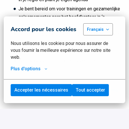
Je bent bereid om voor trainingen en gezamenlijke
salesmomenten naar het hoofdkantoor in ‘s-
Hertogenbosch te reizen
Accord pour les cookies
Français
Je hebt de ‘gunfactor’ en weet oprechte, duurzame
relaties op te bouwen
Nous utilisons les cookies pour nous assurer de 
vous fournir la meilleure expérience sur notre site 
Je bent woonachtig in de regio Roosendaal
web.
Kennis van/affiniteit met AI is een pré
Plus d'options
Herken jij jezelf in dit profiel? Dan maken we graag
Accepter les nécessaires
Tout accepter
kennis met je.
Solliciteer direct!
Wat krijg je van ons?
Een bruto basissalaris tussen €2.700,- en €3.200,-