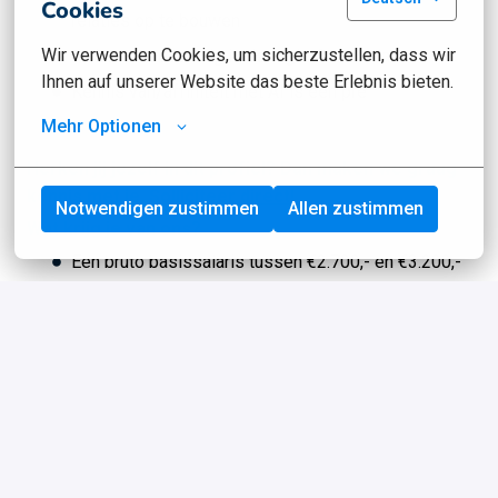
Cookies
relaties op te bouwen
Wir verwenden Cookies, um sicherzustellen, dass wir 
Je bent woonachtig in de regio Amsterdam
Ihnen auf unserer Website das beste Erlebnis bieten.
Kennis van/affiniteit met AI is een pré
Mehr Optionen
Herken jij jezelf in dit profiel? Dan maken we graag
kennis met je.
Solliciteer direct!
Notwendigen zustimmen
Allen zustimmen
Wat krijg je van ons?
Een bruto basissalaris tussen €2.700,- en €3.200,-
per maand, afhankelijk van jouw sales-ervaring, met
een aantrekkelijke bonusregeling (hard work pays
off). In de eerste jaren kun je inclusief bonussen
doorgroeien naar een maandinkomen rond de
€5.000,-, met perspectief op verdere groei.
Daarnaast ontvang je 8% vakantiegeld en heb je
recht op 25 betaalde vakantiedagen, met in 2026