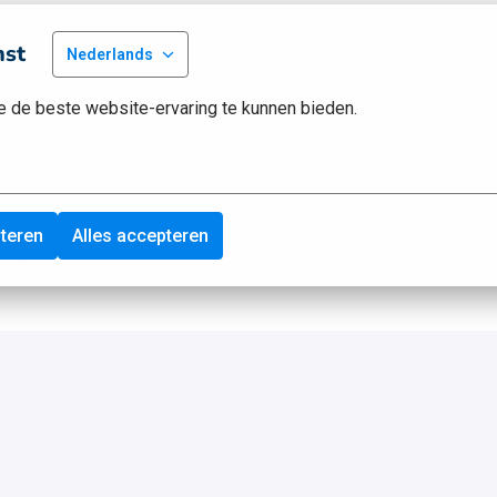
mst
Nederlands
 de beste website-ervaring te kunnen bieden.
pteren
Alles accepteren
echtgekomen?
*