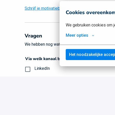
Schrijf je motivatiebrief in plaats daarvan hier
Cookies overeenko
We gebruiken cookies om je
Vragen
Meer opties
We hebben nog wat vragen voor je
Het noodzakelijke acce
Via welk kanaal ben je bij deze vacature ter
LinkedIn
Indeed
Google
Werkenbij-website
Facebook