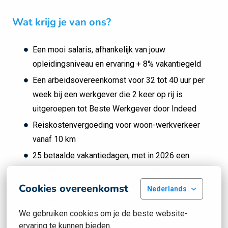
Wat krijg je van ons?
Een mooi salaris, afhankelijk van jouw
opleidingsniveau en ervaring + 8% vakantiegeld
Een arbeidsovereenkomst voor 32 tot 40 uur per
week bij een werkgever die 2 keer op rij is
uitgeroepen tot Beste Werkgever door Indeed
Reiskostenvergoeding voor woon-werkverkeer
vanaf 10 km
25 betaalde vakantiedagen, met in 2026 een
eenmalige uitbreiding naar 28 betaalde
vakantiedagen (o.b.v. fulltime)
Cookies overeenkomst
Nederlands
Mogelijkheid tot 25 extra onbetaalde
We gebruiken cookies om je de beste website-
vakantiedagen (o.b.v. fulltime)
ervaring te kunnen bieden.