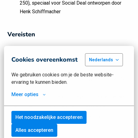
250), speciaal voor Social Deal ontworpen door
Henk Schiffmacher
Vereisten
Wat vinden wij belangrijk?
Cookies overeenkomst
Klantgerichtheid en goede communicatieve
Nederlands
vaardigheden
We gebruiken cookies om je de beste website-
Probleemoplossend vermogen, jij bent een echte
ervaring te kunnen bieden.
aanpakker
Meer opties
Dat je je van nature kunt inleven in andere mensen
Dat je minimaal 4 dagen kunt meewerken
Kennis van/affiniteit met AI is een pré
Het noodzakelijke accepteren
Alles accepteren
Mogelijke opleidingen die aansluiten bij deze