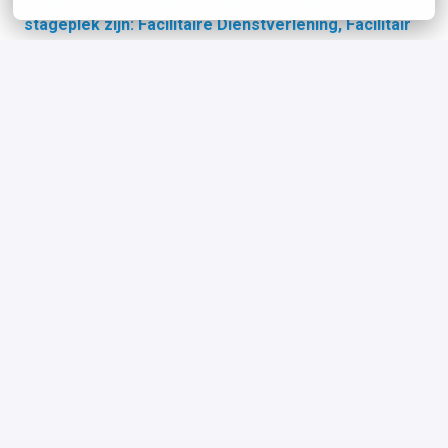
stageplek zijn: Facilitaire Dienstverlening, Facilitair
Leidinggevende of Facilitair Management. Doe jij
een andere opleiding en ben je benieuwd of dit ook
aansluit bij deze stageplek? Neem dan even contact
met ons op.
Enthousiast?
Zie jij een fijne en leerzame stage hier wel zitten? Mooi!
Klik dan
HIER
om direct te solliciteren!
Binnen vijf werkdagen krijg je van ons een reactie! Twijfel
jij of dit de juiste stage voor je is of wil jij meer weten
over hoe het is om hier stage te lopen? Onze recruiters
Noortje en Anouk kennen alle ins en outs van Social Deal.
Met een berichtje of telefoontje heb jij in no time
antwoord!