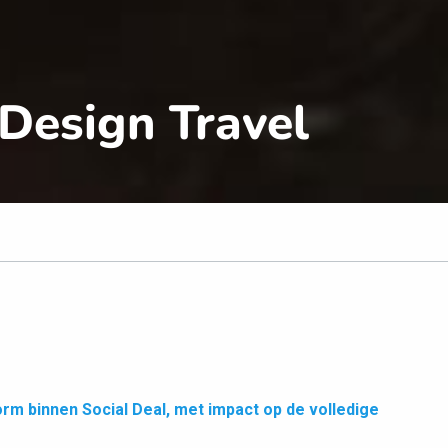
 Design Travel
rm binnen Social Deal, met impact op de volledige