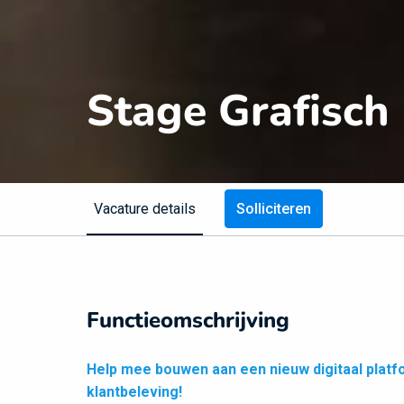
Stage Grafisch
Vacature details
Solliciteren
Functieomschrijving
Help mee bouwen aan een nieuw digitaal platfo
klantbeleving!