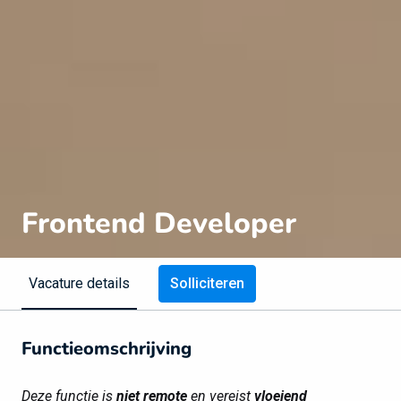
Frontend Developer
Solliciteren
Vacature details
Functieomschrijving
Deze functie is
niet remote
en vereist
vloeiend