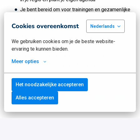
Je bent bereid om voor trainingen en gezamenlijke
salesmomenten naar het hoofdkantoor in ‘s-
Cookies overeenkomst
Nederlands
Hertogenbosch te reizen
Je hebt de ‘gunfactor’ en weet oprechte, duurzame
We gebruiken cookies om je de beste website-
relaties op te bouwen
ervaring te kunnen bieden.
Je bent woonachtig in de regio Roosendaal
Meer opties
Kennis van/affiniteit met AI is een pré
Het noodzakelijke accepteren
Herken jij jezelf in dit profiel? Dan maken we graag
Alles accepteren
kennis met je.
Solliciteer direct!
Wat krijg je van ons?
Een bruto basissalaris tussen €2.700,- en €3.200,-