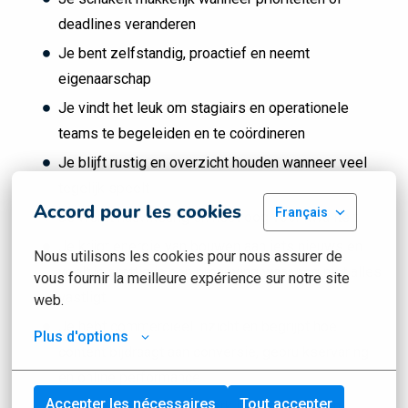
deadlines veranderen
Je bent zelfstandig, proactief en neemt
eigenaarschap
Je vindt het leuk om stagiairs en operationele
teams te begeleiden en te coördineren
Je blijft rustig en overzicht houden wanneer veel
tegelijk speelt
Accord pour les cookies
Français
Je werkt nauwkeurig en hebt oog voor kwaliteit
Je krijgt energie van bouwen aan iets nieuws en
Nous utilisons les cookies pour nous assurer de 
voelt je prettig in een omgeving waar nog niet alles
vous fournir la meilleure expérience sur notre site 
vastligt
web.
Je hebt commercieel inzicht en begrijpt hoe
Plus d'options
content bijdraagt aan conversie, gebruikservaring
en online performance
Accepter les nécessaires
Tout accepter
Je bent flexibel, maar sterk in organisatie en