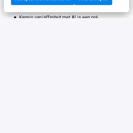
prioriteiten stellen
Kennis van/affiniteit met AI is een pré
Ervaring binnen de reisbranche, e-commerce of
bureauzijde is een pré
Herken jij jezelf in dit profiel? Dan maken we graag
kennis met je.
Solliciteer direct!
Wat krijg je van ons?
Een mooi salaris, afhankelijk van jouw
opleidingsniveau en ervaring + 8% vakantiegeld
Een arbeidsovereenkomst voor 32 tot 40 uur per
week bij een werkgever die 2 keer op rij is
uitgeroepen tot Beste Werkgever door Indeed
Reiskostenvergoeding voor woon-werkverkeer