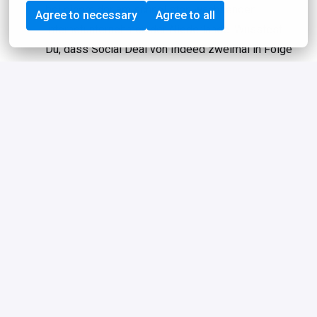
bei einem der am schnellsten wachsenden
Agree to necessary
Agree to all
Internetunternehmen der Niederlande. Wusstest
Du, dass Social Deal von Indeed zweimal in Folge
zum besten Arbeitgeber gekürt wurde?
Gemeinsames Mittagessen von einem Top-Caterer,
kostenlose Nutzung unseres Fitnessstudios, ein
Spielzimmer für die nötige Entspannung und
Freitagnachmittagsdrinks an unserer eigenen Bar
oder auf unserer Dachterrasse!
10 % Rabatt auf alle Social Deals
Legendäre Partys, einzigartige Events,
Teamausflüge und gesellige Feierabenddrinks
Kostenlose Top-Deals speziell für Mitarbeiter: von
Sportkursen bis zu Verkostungen und von
Massagen bis zu Workshops. Alles mit dem Fokus