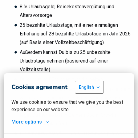
8 % Urlaubsgeld, Reisekostenvergütung und
Altersvorsorge
25 bezahlte Urlaubstage, mit einer einmaligen
Erhöhung auf 28 bezahlte Urlaubstage im Jahr 2026
(auf Basis einer Vollzeitbeschäftigung)
Außerdem kannst Du bis zu 25 unbezahlte
Urlaubstage nehmen (basierend auf einer
Vollzeitstelle)
Du kannst im Büro oder hybrid arbeiten
Cookies agreement
English
Wir haben einen jährlichen Gesprächszyklus, in dem
wir uns Deine persönliche Entwicklung und Dein
We use cookies to ensure that we give you the best 
Wachstum anschauen! Und diese Wachstumsziele
experience on our website.
legst Du hier selbst in Deinem Social Growth-
More options
Entwicklungsplan fest
Ein Arbeitsvertrag für 16 bis 40 Stunden pro Woche