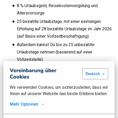
8 % Urlaubsgeld, Reisekostenvergütung und
Altersvorsorge
25 bezahlte Urlaubstage, mit einer einmaligen
Erhöhung auf 28 bezahlte Urlaubstage im Jahr 2026
(auf Basis einer Vollzeitbeschäftigung)
Außerdem kannst Du bis zu 25 unbezahlte
Urlaubstage nehmen (basierend auf einer
Vollzeitstelle)
Du kannst im Büro oder hybrid arbeiten
Vereinbarung über
Deutsch
Cookies
Wir haben einen jährlichen Gesprächszyklus, in dem
wir uns Deine persönliche Entwicklung und Dein
Wir verwenden Cookies, um sicherzustellen, dass wir 
Wachstum anschauen! Und diese Wachstumsziele
Ihnen auf unserer Website das beste Erlebnis bieten.
legst Du hier selbst in Deinem Social Growth-
Mehr Optionen
Entwicklungsplan fest
Ein Arbeitsvertrag für 16 bis 40 Stunden pro Woche