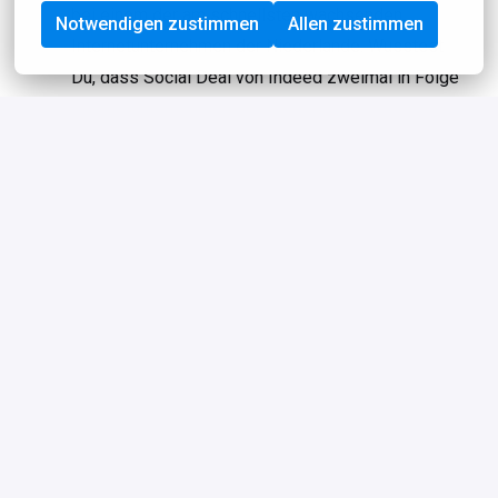
bei einem der am schnellsten wachsenden
Notwendigen zustimmen
Allen zustimmen
Internetunternehmen der Niederlande. Wusstest
Du, dass Social Deal von Indeed zweimal in Folge
zum besten Arbeitgeber gekürt wurde?
Gemeinsames Mittagessen von einem Top-Caterer,
kostenlose Nutzung unseres Fitnessstudios, ein
Spielzimmer für die nötige Entspannung und
Freitagnachmittagsdrinks an unserer eigenen Bar
oder auf unserer Dachterrasse!
10 % Rabatt auf alle Social Deals
Legendäre Partys, einzigartige Events,
Teamausflüge und gesellige Feierabenddrinks
Kostenlose Top-Deals speziell für Mitarbeiter: von
Sportkursen bis zu Verkostungen und von
Massagen bis zu Workshops. Alles mit dem Fokus