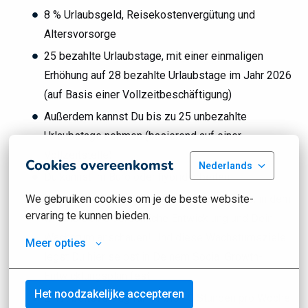
8 % Urlaubsgeld, Reisekostenvergütung und
Altersvorsorge
25 bezahlte Urlaubstage, mit einer einmaligen
Erhöhung auf 28 bezahlte Urlaubstage im Jahr 2026
(auf Basis einer Vollzeitbeschäftigung)
Außerdem kannst Du bis zu 25 unbezahlte
Urlaubstage nehmen (basierend auf einer
Vollzeitstelle)
Cookies overeenkomst
Nederlands
Du kannst im Büro oder hybrid arbeiten
Wir haben einen jährlichen Gesprächszyklus, in dem
We gebruiken cookies om je de beste website-
ervaring te kunnen bieden.
wir uns Deine persönliche Entwicklung und Dein
Wachstum anschauen! Und diese Wachstumsziele
Meer opties
legst Du hier selbst in Deinem Social Growth-
Entwicklungsplan fest
Het noodzakelijke accepteren
Ein Arbeitsvertrag für 16 bis 40 Stunden pro Woche