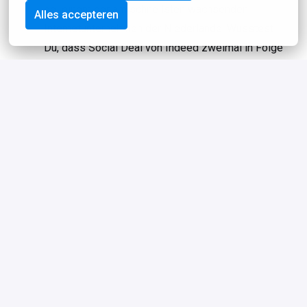
bei einem der am schnellsten wachsenden
Alles accepteren
Internetunternehmen der Niederlande. Wusstest
Du, dass Social Deal von Indeed zweimal in Folge
zum besten Arbeitgeber gekürt wurde?
Gemeinsames Mittagessen von einem Top-Caterer,
kostenlose Nutzung unseres Fitnessstudios, ein
Spielzimmer für die nötige Entspannung und
Freitagnachmittagsdrinks an unserer eigenen Bar
oder auf unserer Dachterrasse!
10 % Rabatt auf alle Social Deals
Legendäre Partys, einzigartige Events,
Teamausflüge und gesellige Feierabenddrinks
Kostenlose Top-Deals speziell für Mitarbeiter: von
Sportkursen bis zu Verkostungen und von
Massagen bis zu Workshops. Alles mit dem Fokus