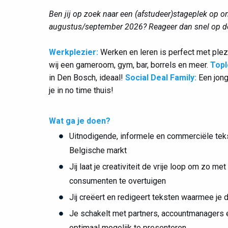
Ben jij op zoek naar een (afstudeer)stageplek op o
augustus/september 2026? Reageer dan snel op de
Werkplezier:
Werken en leren is perfect met plez
wij een gameroom, gym, bar, borrels en meer.
Topl
in Den Bosch, ideaal!
Social Deal Family:
Een jong 
je in no time thuis!
Wat ga je doen?
Uitnodigende, informele en commerciële teks
Belgische markt
Jij laat je creativiteit de vrije loop om zo
consumenten te overtuigen
Jij creëert en redigeert teksten waarmee je de
Je schakelt met partners, accountmanagers e
optimaal mogelijk te presenteren