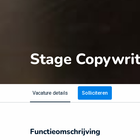
Stage Copywrit
Vacature details
Solliciteren
Functieomschrijving