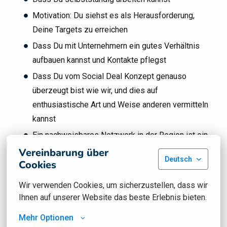
Motivation: Du siehst es als Herausforderung,
Deine Targets zu erreichen
Dass Du mit Unternehmern ein gutes Verhältnis
aufbauen kannst und Kontakte pflegst
Dass Du vom Social Deal Konzept genauso
überzeugt bist wie wir, und dies auf
enthusiastische Art und Weise anderen vermitteln
kannst
Ein nachweisbares Netzwerk in der Region ist ein
Plus
Vereinbarung über
Deutsch
Cookies
Dass Du die englische Sprache beherrschst
Wir verwenden Cookies, um sicherzustellen, dass wir 
Ihnen auf unserer Website das beste Erlebnis bieten.
Was bieten wir Dir?
Vollzeitarbeitsvertrag (40 Stunden) bei einem der
Mehr Optionen