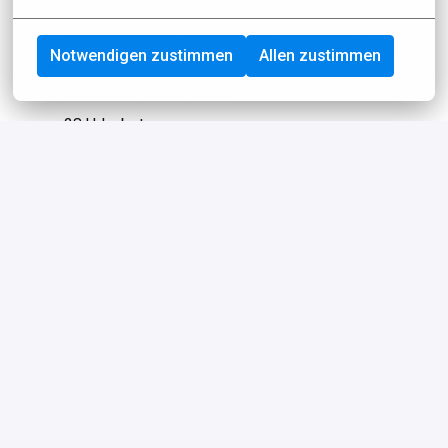
am schnellsten wachsenden Internetunternehmen
der Niederlande (Top 250 der Niederlande)
Notwendigen zustimmen
Allen zustimmen
Gehalt von € 3.000,- bis € 4500,- mit einem sehr
attraktiven Bonus System
28 Urlaubstage
Schöne Extras wie ein Leasingwagen (der privat
genutzt werden kann), Tankkarte, Handy, iPad und
Laptop
Gute interne Schulung und die Möglichkeit, an
externen Schulungen teilzunehmen (z. B. von
Kenneth Smit)
Die Möglichkeit Salestrainer, Sales Coach, Regional
Manager oder Key Sales Manager zu werden
Über 400+ begeisterte Kollegen, die immer für Dich
da sind und die auch gerne einen Drink an der Bar in