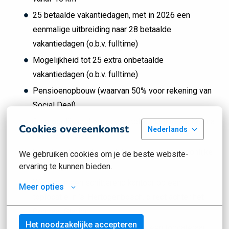
25 betaalde vakantiedagen, met in 2026 een
eenmalige uitbreiding naar 28 betaalde
vakantiedagen (o.b.v. fulltime)
Mogelijkheid tot 25 extra onbetaalde
vakantiedagen (o.b.v. fulltime)
Pensioenopbouw (waarvan 50% voor rekening van
Social Deal)
De mogelijkheid om gedeeltelijk thuis te werken na
Cookies overeenkomst
Nederlands
het inwerktraject
Uitgebreid inwerktraject, trainingen en persoonlijke
We gebruiken cookies om je de beste website-
ervaring te kunnen bieden.
coaching
Werken in een schitterend kantoor op een
Meer opties
toplocatie in ’s-Hertogenbosch, direct achter het
Centraal Station
Het noodzakelijke accepteren
Uitgebreide lunch verzorgd door een topcateraar,