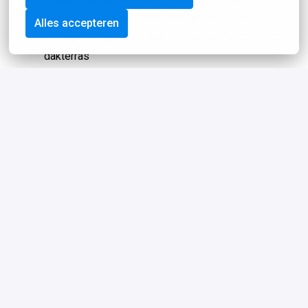
een eigen gym, vers fruit, een gameroom en
Alles accepteren
vrijdagmiddagborrels aan onze eigen bar of op ons
dakterras
We vieren onze successen met unieke
legendarische events
10% korting op alle Social Deals én gratis de
allertofste deals speciaal voor medewerkers; van
sportlessen tot proeverijen en van massages tot
workshops. Alles met de focus op teambuilding,
persoonlijke ontwikkeling en natuurlijk ontspanning
Jouw ontwikkeling staat centraal: met onze
jaarlijkse gesprekscyclus en jouw persoonlijke
Social Growth-ontwikkelplan bepaal jij je eigen
groeipad
Stel je eigen merchandise-pakket samen (t.w.v. €