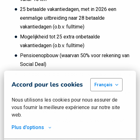
25 betaalde vakantiedagen, met in 2026 een
eenmalige uitbreiding naar 28 betaalde
vakantiedagen (o.b.v. fulltime)
Mogelijkheid tot 25 extra onbetaalde
vakantiedagen (o.b.v. fulltime)
Pensioenopbouw (waarvan 50% voor rekening van
Social Deal)
De mogelijkheid om gedeeltelijk thuis te werken na
het inwerktraject
Accord pour les cookies
Français
Uitgebreid inwerktraject, trainingen en persoonlijke
Nous utilisons les cookies pour nous assurer de 
coaching
vous fournir la meilleure expérience sur notre site 
Werken in een schitterend kantoor op een
web.
toplocatie in ’s-Hertogenbosch, direct achter het
Plus d'options
Centraal Station
Uitgebreide lunch verzorgd door een topcateraar,