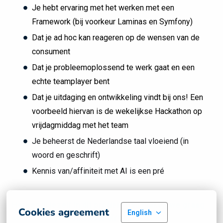
Je hebt ervaring met het werken met een
Framework (bij voorkeur Laminas en Symfony)
Dat je ad hoc kan reageren op de wensen van de
consument
Dat je probleemoplossend te werk gaat en een
echte teamplayer bent
Dat je uitdaging en ontwikkeling vindt bij ons! Een
voorbeeld hiervan is de wekelijkse Hackathon op
vrijdagmiddag met het team
Je beheerst de Nederlandse taal vloeiend (in
woord en geschrift)
Kennis van/affiniteit met AI is een pré
Herken jij jezelf in dit profiel? Dan maken we graag
Cookies agreement
English
kennis met je.
Solliciteer direct!