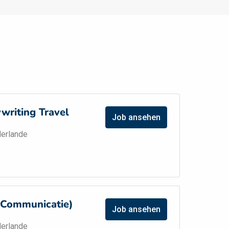
writing Travel
Job ansehen
erlande
(Communicatie)
Job ansehen
erlande