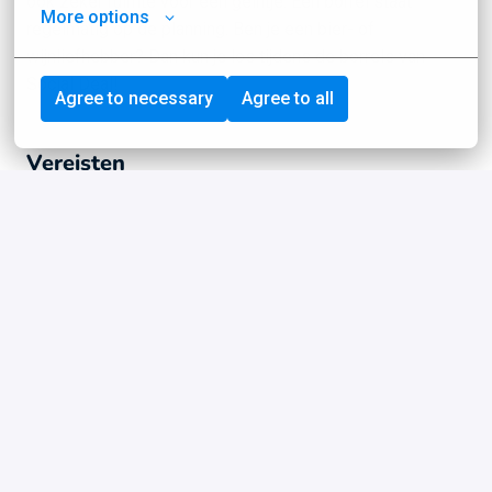
ook zeker ruimte voor een geintje. Een borrel staat
More options
regelmatig op de planning. Ben je een bier- of
wijnliefhebber? Dan kun je los tijdens de borrels van
Social Deal!
Agree to necessary
Agree to all
Vereisten
Wat vinden wij belangrijk?
Dat je met plezier naar je stage gaat!
Sterk analytisch denkvermogen
Dat jij kwaliteit hoog in het vaandel hebt staan, jij
neemt de verantwoordelijkheid voor je eigen
werkzaamheden
Je werkt nauwkeurig en vindt het belangrijk om
dingen goed uit te zoeken
Dat je een constructieve houding hebt: als iets