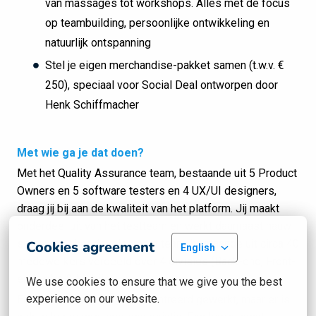
van massages tot workshops. Alles met de focus
op teambuilding, persoonlijke ontwikkeling en
natuurlijk ontspanning
Stel je eigen merchandise-pakket samen (t.w.v. €
250), speciaal voor Social Deal ontworpen door
Henk Schiffmacher
Met wie ga je dat doen?
Met het Quality Assurance team, bestaande uit 5 Product
Owners en 5 software testers en 4 UX/UI designers,
draag jij bij aan de kwaliteit van het platform. Jij maakt
onderdeel uit van het testteam en werkt daarnaast nauw
samen met het development team, bestaande uit circa 40
Cookies agreement
English
medewerkers verdeeld over 4 divisies (Back-end, Front-
end, Infra & Mobile).
We use cookies to ensure that we give you the best 
experience on our website.
Er wordt serieus en geconcentreerd gewerkt, maar er is