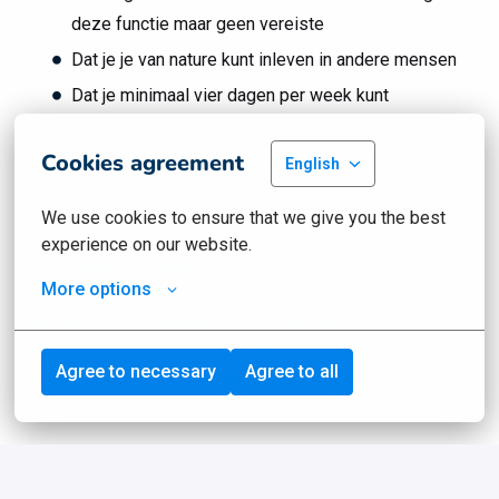
deze functie maar geen vereiste
Dat je je van nature kunt inleven in andere mensen
Dat je minimaal vier dagen per week kunt
meewerken
Cookies agreement
Kennis van/affiniteit met AI is een pré
English
We use cookies to ensure that we give you the best 
Mogelijke opleidingen die aansluiten bij deze
experience on our website.
stageplek zijn: Marketing & Communicatie,
More options
Medewerker Contactcenter, Communicatie,
Marketing & Communication Specialist,
Mediaredactie. Doe jij een andere opleiding en ben
Agree to necessary
Agree to all
je benieuwd of dit ook aansluit bij deze stageplek?
Neem dan even contact met ons op.
Nieuwsgierig hoe stage lopen op de afdeling