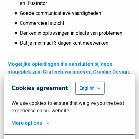
en Illustrator
Goede communicatieve vaardigheden
Commercieel inzicht
Denken in oplossingen in plaats van problemen
Dat je minimaal 3 dagen kunt meewerken
Mogelijke opleidingen die aansluiten bij deze
stageplek zijn: Grafisch vormgever, Graphic Design,
Mediavormgeving, Creative Business, Crossmedia,
Cookies agreement
Communication & Multimedia Design. Doe jij een
English
andere opleiding en ben je benieuwd of dit ook
aansluit bij deze stageplek? Neem dan even contact
We use cookies to ensure that we give you the best 
met ons op.
experience on our website.
More options
Een dag als Stagiair(e) Design Vormgever bij Social
Deal